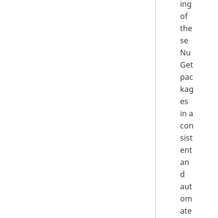
ing
of
the
se
Nu
Get
pac
kag
es
in a
con
sist
ent
an
d
aut
om
ate