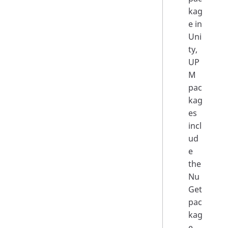
kag
e in
Uni
ty,
UP
M
pac
kag
es
incl
ud
e
the
Nu
Get
pac
kag
e