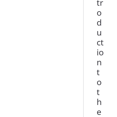
tr
o
d
u
ct
io
n
t
o
t
h
e